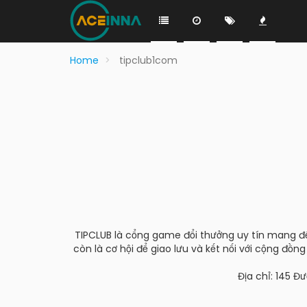
Home
tipclub1com
TIPCLUB là cổng game đổi thưởng uy tín mang đến 
còn là cơ hội để giao lưu và kết nối với cộng đ
Địa chỉ: 145 Đ