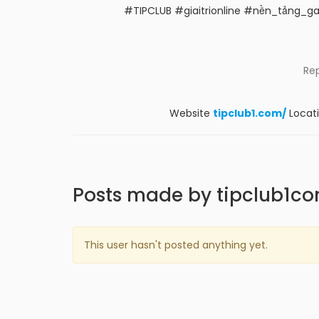
#TIPCLUB #giaitrionline #nền_tảng_g
Re
Website
tipclub1.com/
Locat
Posts made by tipclub1c
This user hasn't posted anything yet.