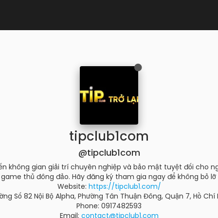
tipclub1com
@tipclub1com
không gian giải trí chuyên nghiệp và bảo mật tuyệt đối cho ngườ
ồng game thủ đông đảo. Hãy đăng ký tham gia ngay để không bỏ l
Website:
https://tipclub1.com/
ường Số 82 Nội Bộ Alpha, Phường Tân Thuận Đông, Quận 7, Hồ Chí
Phone: 0917482593
Email:
contact@tipclub1.com