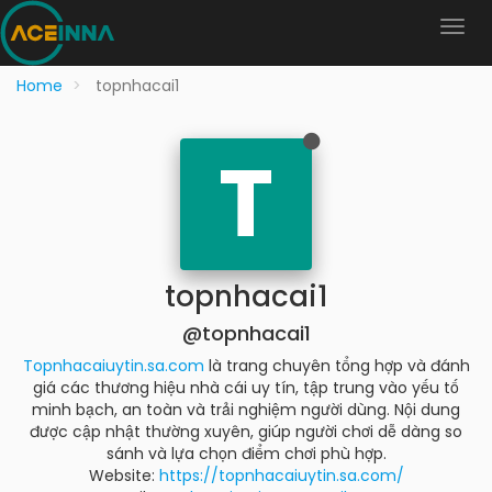
Home
topnhacai1
T
topnhacai1
@topnhacai1
Topnhacaiuytin.sa.com
là trang chuyên tổng hợp và đánh
giá các thương hiệu nhà cái uy tín, tập trung vào yếu tố
minh bạch, an toàn và trải nghiệm người dùng. Nội dung
được cập nhật thường xuyên, giúp người chơi dễ dàng so
sánh và lựa chọn điểm chơi phù hợp.
Website:
https://topnhacaiuytin.sa.com/