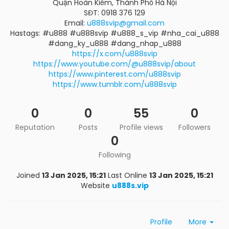
Quận Hoàn Kiếm, Thành Phố Hà Nội
SĐT: 0918 376 129
Email:
u888svip@gmail.com
Hastags: #u888 #u888svip #u888_s_vip #nha_cai_u888
#dang_ky_u888 #dang_nhap_u888
https://x.com/u888svip
https://www.youtube.com/@u888svip/about
https://www.pinterest.com/u888svip
https://www.tumblr.com/u888svip
0
0
55
0
Reputation
Posts
Profile views
Followers
0
Following
Joined
13 Jan 2025, 15:21
Last Online
13 Jan 2025, 15:21
Website
u888s.vip
Profile
More