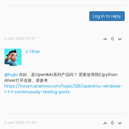
Log in to reply
3 Jan 2020, 07:37
0
Li YiFan
@hujia
你好，是OpenIMU系列产品吗？ 需要使用我们python
driver打开连接。请参考
https://forum.aceinna.com/topic/126/openimu-windows-
1-1-1-continuously-testing-ports
3 Jan 2020, 07:47
0