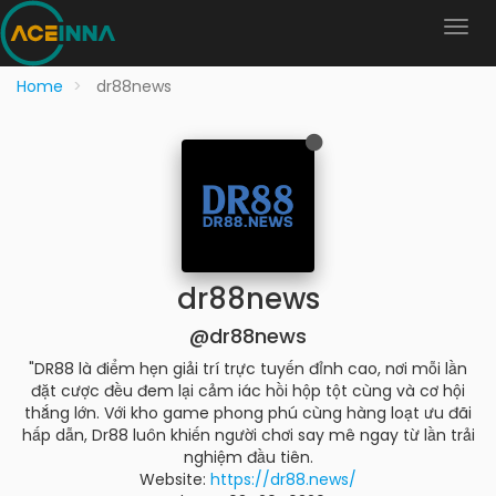
Home
dr88news
dr88news
@dr88news
"DR88 là điểm hẹn giải trí trực tuyến đỉnh cao, nơi mỗi lần
đặt cược đều đem lại cảm iác hồi hộp tột cùng và cơ hội
thắng lớn. Với kho game phong phú cùng hàng loạt ưu đãi
hấp dẫn, Dr88 luôn khiến người chơi say mê ngay từ lần trải
nghiệm đầu tiên.
Website:
https://dr88.news/