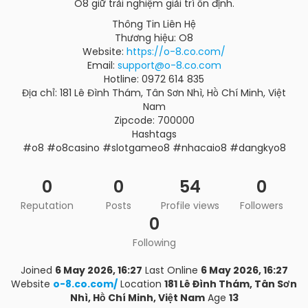
O8 giữ trải nghiệm giải trí ổn định.
Thông Tin Liên Hệ
Thương hiệu: O8
Website:
https://o-8.co.com/
Email:
support@o-8.co.com
Hotline: 0972 614 835
Địa chỉ: 181 Lê Đình Thám, Tân Sơn Nhì, Hồ Chí Minh, Việt
Nam
Zipcode: 700000
Hashtags
#o8 #o8casino #slotgameo8 #nhacaio8 #dangkyo8
0
0
54
0
Reputation
Posts
Profile views
Followers
0
Following
Joined
6 May 2026, 16:27
Last Online
6 May 2026, 16:27
Website
o-8.co.com/
Location
181 Lê Đình Thám, Tân Sơn
Nhì, Hồ Chí Minh, Việt Nam
Age
13