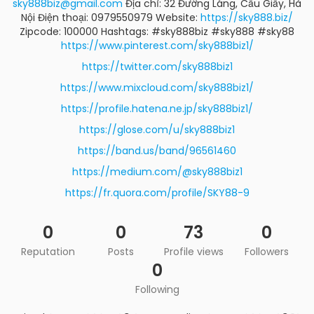
sky888biz@gmail.com
Địa chỉ: 32 Đường Láng, Cầu Giấy, Hà
Nội Điện thoại: 0979550979 Website:
https://sky888.biz/
Zipcode: 100000 Hashtags: #sky888biz #sky888 #sky88
https://www.pinterest.com/sky888biz1/
https://twitter.com/sky888biz1
https://www.mixcloud.com/sky888biz1/
https://profile.hatena.ne.jp/sky888biz1/
https://glose.com/u/sky888biz1
https://band.us/band/96561460
https://medium.com/@sky888biz1
https://fr.quora.com/profile/SKY88-9
0
0
73
0
Reputation
Posts
Profile views
Followers
0
Following